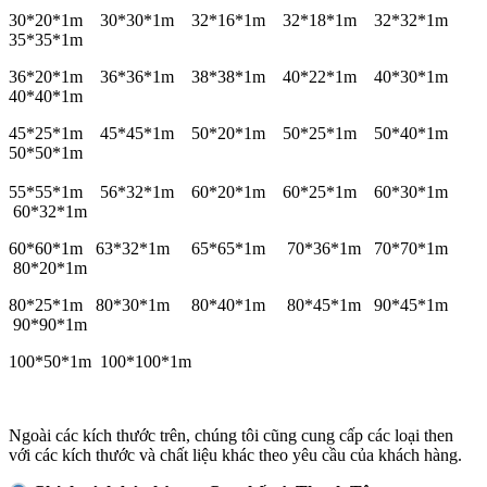
30*20*1m 30*30*1m 32*16*1m 32*18*1m 32*32*1m
35*35*1m
36*20*1m 36*36*1m 38*38*1m 40*22*1m 40*30*1m
40*40*1m
45*25*1m 45*45*1m 50*20*1m 50*25*1m 50*40*1m
50*50*1m
55*55*1m 56*32*1m 60*20*1m 60*25*1m
60*30*1m
60*32*1m
60*60*1m
63*32*1m 65*65*1m 70*36*1m
70*70*1m
80*20*1m
80*25*1m
80*30*1m 80*40*1m 80*45*1m
90*45*1m
90*90*1m
100*50*1m
100*100*1m
Ngoài các kích thước trên, chúng tôi cũng cung cấp các loại then
với các kích thước và chất liệu khác theo yêu cầu của khách hàng.