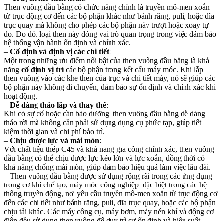
Then vuông đầu bằng có chức năng chính là truyền mô-men xoắn
từ trục động cơ đến các bộ phận khác như bánh răng, puli, hoặc đĩa
trục quay mà không cho phép các bộ phận này trượt hoặc xoay tự
do. Do đó, loại then này đóng vai trò quan trọng trong việc đảm bảo
hệ thống vận hành ổn định và chính xác.
–
Cố định và định vị các chi tiết
:
Một trong những ưu điểm nổi bật của then vuông đầu bằng là khả
năng
cố định vị trí
các bộ phận trong kết cấu máy móc. Khi lắp
then vuông vào các khe then của trục và chi tiết máy, nó sẽ giúp các
bộ phận này không di chuyển, đảm bảo sự ổn định và chính xác khi
hoạt động.
–
Dễ dàng tháo lắp và thay thế
:
Khi có sự cố hoặc cần bảo dưỡng, then vuông đầu bằng dễ dàng
tháo rời mà không cần phải sử dụng dụng cụ phức tạp, giúp tiết
kiệm thời gian và chi phí bảo trì.
–
Chịu được lực và mài mòn
:
Với chất liệu thép C45 và khả năng gia công chính xác, then vuông
đầu bằng có thể chịu được lực kéo lớn và lực xoắn, đồng thời có
khả năng chống mài mòn, giúp đảm bảo hiệu quả làm việc lâu dài.
–
Then vuông đầu bằng được sử dụng rộng rãi trong các ứ
ng dụng
trong cơ khí chế tạo,
máy móc công nghiệp
đặc biệt trong các hệ
thống truyền động, nơi yêu cầu truyền mô-men xoắn từ trục động cơ
đến các chi tiết như bánh răng, puli, đĩa trục quay, hoặc các bộ phận
chịu tải khác. Các máy công cụ, máy bơm, máy nén khí và động cơ
điện đều sử dụng then vuông để duy trì sự ổn định và hiệu suất.