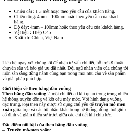
Chiều dài : 1-3 mét
hoặc theo yêu cầu của khách hàng.
Chiều rộng: 4mm – 100mm hoặc theo yêu cầu của khách
hàng.
Độ dày:
4mm – 100mm hoặc theo yêu cầu của khách hàng.
Vật liệu : Thép C45
Xuất xứ: China, Việt Nam
Liên hệ ngay với chúng tôi để nhận tư vấn chi tiết, hỗ trợ kỹ thuật
chuyên sâu và báo giá ưu đãi nhất. Đội ngũ nhân viên của chúng tôi
luôn sẵn sàng đồng hành cùng bạn trong mọi nhu cầu về sản phẩm
và giải pháp phù hợp.
Giới thiệu về then bằng đầu vuông
Then bằng đầu vuông
là một chi tiết cơ khí quan trọng trong nhiều
hệ thống truyền động và kết cấu máy móc. Với hình dạng vuông
đặc trưng, loại then này được sử dụng chủ yếu để
truyền mô-men
xoắn
giữa trục và các bộ phận khác trong hệ thống, đồng thời giúp
cố định và giảm thiểu sự trượt giữa các chi tiết khi chịu lực.
Đặc điểm nổi bật của
then bằng đầu vuông
–
Truyền mô-men xoắn
: