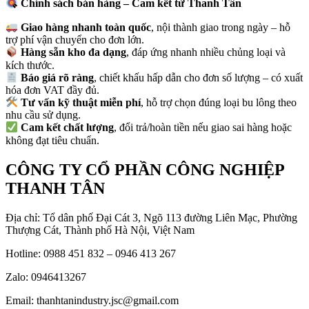
Chính sách bá
n hàng – Cam kết từ Thanh Tân
Giao hàng nhanh toàn quốc
, nội thành giao trong ngày – hỗ
trợ phí vận chuyển cho đơn lớn.
Hàng sẵn kho đa dạng
, đáp ứng nhanh nhiều chủng loại và
kích thước.
Báo giá rõ ràng
, chiết khấu hấp dẫn cho đơn số lượng – có xuất
hóa đơn VAT đầy đủ.
Tư vấn kỹ thuật miễn phí
, hỗ trợ chọn đúng loại bu lông theo
nhu cầu sử dụng.
Cam kết chất lượng
, đổi trả/hoàn tiền nếu giao sai hàng hoặc
không đạt tiêu chuẩn.
CÔNG TY CỔ PHẦN CÔNG NGHIỆP
THANH TÂN
Địa chỉ: Tổ dân phố Đại Cát 3, Ngõ 113 đường Liên Mạc, Phường
Thượng Cát, Thành phố Hà Nội, Việt Nam
Hotline: 0988 451 832 – 0946 413 267
Zalo: 0946413267
Email: thanhtanindustry.jsc@gmail.com