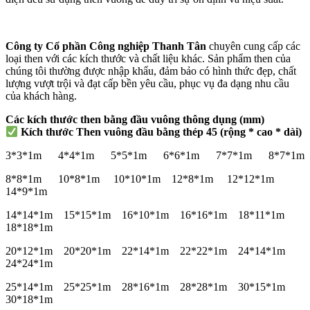
Công ty Cổ phần Công nghiệp Thanh Tân
chuyên cung cấp các
loại then với các kích thước và chất liệu khác. Sản phẩm then của
chúng tôi thường được nhập khẩu, đảm bảo có hình thức đẹp, chất
lượng vượt trội và đạt cấp bền yêu cầu, phục vụ đa dạng nhu cầu
của khách hàng.
Các kích thước
then bằng đầu vuông
thông dụng (mm)
Kích thước Then vuông đầu bằng thép 45 (rộng * cao * dài)
3*3*1m 4*4*1m 5*5*1m 6*6*1m 7*7*1m 8*7*1m
8*8*1m 10*8*1m 10*10*1m 12*8*1m 12*12*1m
14*9*1m
14*14*1m 15*15*1m 16*10*1m 16*16*1m 18*11*1m
18*18*1m
20*12*1m 20*20*1m 22*14*1m 22*22*1m 24*14*1m
24*24*1m
25*14*1m 25*25*1m 28*16*1m 28*28*1m 30*15*1m
30*18*1m