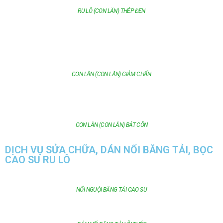
RU LÔ (CON LĂN) THÉP ĐEN
CON LĂN (CON LĂN) GIẢM CHẤN
CON LĂN (CON LĂN) BÁT CÔN
DỊCH VỤ SỬA CHỮA, DÁN NỐI BĂNG TẢI, BỌC
CAO SU RU LÔ
NỐI NGUỘI BĂNG TẢI CAO SU