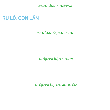
KHUNG BĂNG TẢI LƯỚI INOX
RU LÔ, CON LĂN
RU LÔ (CON LĂN) BỌC CAO SU
RU LÔ (CON LĂN) THÉP TRƠN
RU LÔ (CON LĂN) BỌC CAO SU GỐM