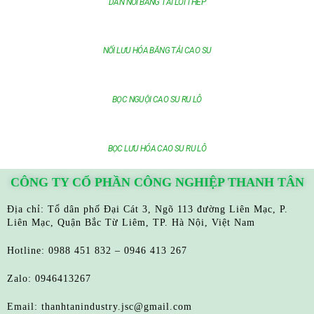
DÁN NỐI BĂNG TẢI LÕI THÉP
NỐI LƯU HÓA BĂNG TẢI CAO SU
BỌC NGUỘI CAO SU RU LÔ
BỌC LƯU HÓA CAO SU RU LÔ
CÔNG TY CỔ PHẦN CÔNG NGHIỆP THANH TÂN
Địa chỉ: Tổ dân phố Đại Cát 3, Ngõ 113 đường Liên Mạc, P.
Liên Mạc, Quận Bắc Từ Liêm, TP. Hà Nội, Việt Nam
Hotline: 0988 451 832 – 0946 413 267
Zalo: 0946413267
Email: thanhtanindustry.jsc@gmail.com