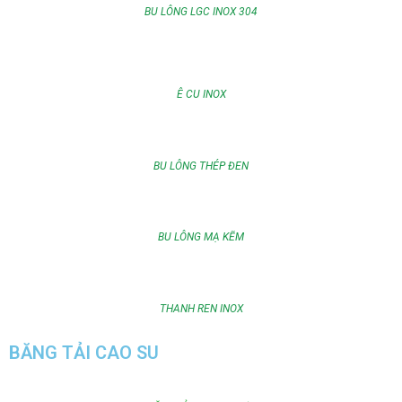
BU LÔNG LGC INOX 304
Ê CU INOX
BU LÔNG THÉP ĐEN
BU LÔNG MẠ KẼM
THANH REN INOX
BĂNG TẢI CAO SU