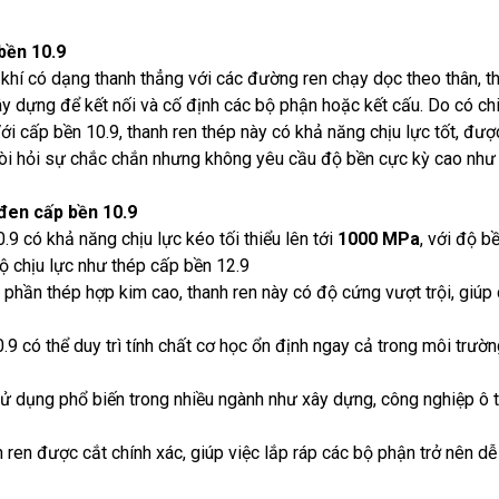
 bền 10.9
 cơ khí có dạng thanh thẳng với các đường ren chạy dọc theo thân,
xây dựng để kết nối và cố định các bộ phận hoặc kết cấu. Do có c
Với cấp bền 10.9, thanh ren thép này có khả năng chịu lực tốt, đư
đòi hỏi sự chắc chắn
nhưng không yêu cầu độ bền cực kỳ cao như 
 đen cấp bền 10.9
.9 có khả năng chịu lực kéo tối thiểu lên tới
1000 MPa
, với độ b
 chịu lực như thép cấp bền 12.9
phần thép hợp kim cao, thanh ren này có độ cứng vượt trội, giúp c
9 có thể duy trì tính chất cơ học ổn định ngay cả trong môi trườ
 dụng phổ biến trong nhiều ngành như xây dựng, công nghiệp ô tô,
 ren được cắt chính xác, giúp việc lắp ráp các bộ phận trở nên 