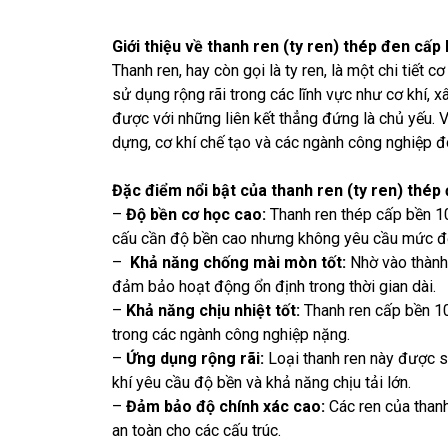
Giới thiệu về thanh ren (ty ren) thép đen cấp
Thanh ren, hay còn gọi là ty ren, là một chi tiết
sử dụng rộng rãi trong các lĩnh vực như cơ khí, 
được với những liên kết thẳng đứng là chủ yếu
. 
dựng, cơ khí chế tạo và các ngành công nghiệp 
Đặc điểm nổi bật của
thanh ren (ty ren) thép
–
Độ bền cơ học cao:
Thanh ren thép cấp bền 10
cấu cần độ bền cao nhưng không yêu cầu mức độ
–
Khả năng chống mài mòn tốt:
Nhờ vào thành 
đảm bảo hoạt động ổn định trong thời gian dài
.
–
Khả năng chịu nhiệt tốt:
Thanh ren cấp bền 10.
trong các ngành công nghiệp nặng.
–
Ứng dụng rộng rãi:
Loại thanh ren này được sử
khí yêu cầu độ bền và khả năng chịu tải lớn.
–
Đảm bảo độ chính xác cao:
Các ren của thanh
an toàn cho các cấu trúc.