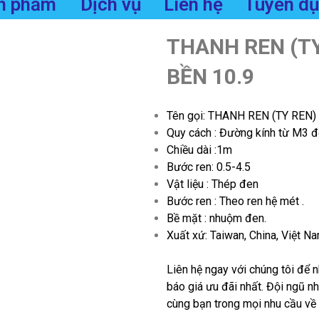
n phẩm
Dịch vụ
Liên hệ
Tuyển d
THANH REN (TY
BỀN 10.9
Tên gọi:
THANH REN (TY REN)
Quy cách : Đường kính từ M3 
Chiều dài :1m
Bước ren: 0.5-4.5
Vật liệu : Thép đen
Bước ren : Theo ren hệ mét .
Bề mặt : nhuộm đen.
Xuất xứ: Taiwan, China, Việt N
Liên hệ ngay với chúng tôi để n
báo giá ưu đãi nhất. Đội ngũ n
cùng bạn trong mọi nhu cầu về