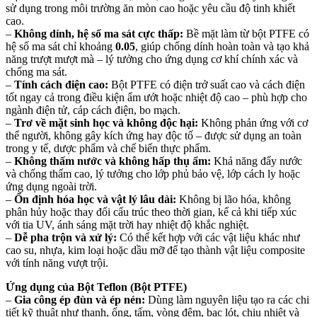
sử dụng trong môi trường ăn mòn cao hoặc yêu cầu độ tinh khiết
cao.
–
Không dính, hệ số ma sát cực thấp:
Bề mặt làm từ bột PTFE có
hệ số ma sát chỉ khoảng
0.05
, giúp chống dính hoàn toàn và tạo khả
năng trượt mượt mà – lý tưởng cho ứng dụng cơ khí chính xác và
chống ma sát.
–
Tính cách điện cao:
Bột PTFE có điện trở suất cao và cách điện
tốt ngay cả trong điều kiện ẩm ướt hoặc nhiệt độ cao – phù hợp cho
ngành điện tử, cáp cách điện, bo mạch.
–
Trơ về mặt sinh học và không độc hại:
Không phản ứng với cơ
thể người, không gây kích ứng hay độc tố – được sử dụng an toàn
trong y tế, dược phẩm và chế biến thực phẩm.
–
Không thấm nước và không hấp thụ ẩm:
Khả năng đẩy nước
và chống thấm cao, lý tưởng cho lớp phủ bảo vệ, lớp cách ly hoặc
ứng dụng ngoài trời.
–
Ổn định hóa học và vật lý lâu dài:
Không bị lão hóa, không
phân hủy hoặc thay đổi cấu trúc theo thời gian, kể cả khi tiếp xúc
với tia UV, ánh sáng mặt trời hay nhiệt độ khắc nghiệt.
–
Dễ pha trộn và xử lý:
Có thể kết hợp với các vật liệu khác như
cao su, nhựa, kim loại hoặc dầu mỡ để tạo thành vật liệu composite
với tính năng vượt trội.
Ứng dụng của
Bột Teflon
(Bột
PTFE)
–
Gia công ép đùn và ép nén:
Dùng làm nguyên liệu tạo ra các chi
tiết kỹ thuật như
thanh, ống, tấm, vòng đệm, bạc lót
, chịu nhiệt và