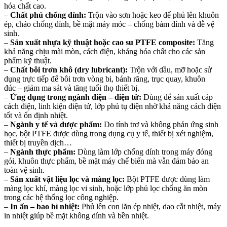
hóa chất cao.
–
Chất phủ chống dính:
Trộn vào sơn hoặc keo để phủ lên
khuôn
ép, chảo chống dính, bề mặt máy móc
– chống bám dính và dễ vệ
sinh.
–
Sản xuất nhựa kỹ thuật hoặc cao su PTFE composite:
Tăng
khả năng
chịu mài mòn, cách điện, kháng hóa chất
cho các sản
phẩm kỹ thuật.
–
Chất bôi trơn khô (dry lubricant):
Trộn với dầu, mỡ hoặc sử
dụng trực tiếp để bôi trơn
vòng bi, bánh răng, trục quay, khuôn
đúc
– giảm ma sát và tăng tuổi thọ thiết bị.
–
Ứng dụng trong ngành điện – điện tử:
Dùng để sản xuất
cáp
cách điện, linh kiện điện tử, lớp phủ tụ điện
nhờ khả năng cách điện
tốt và ổn định nhiệt.
–
Ngành y tế và dược phẩm:
Do tính trơ và không phản ứng sinh
học, bột PTFE được dùng trong dụng cụ y tế, thiết bị xét nghiệm,
thiết bị truyền dịch…
–
Ngành thực phẩm:
Dùng làm lớp chống dính trong máy đóng
gói, khuôn thực phẩm, bề mặt máy chế biến mà vẫn đảm bảo an
toàn vệ sinh.
–
Sản xuất vật liệu lọc và màng lọc:
Bột PTFE được dùng làm
màng lọc khí, màng lọc vi sinh, hoặc lớp phủ lọc chống ăn mòn
trong các hệ thống lọc công nghiệp.
–
In ấn – bao bì nhiệt:
Phủ lên con lăn ép nhiệt, dao cắt nhiệt, máy
in nhiệt giúp bề mặt không dính và bền nhiệt.