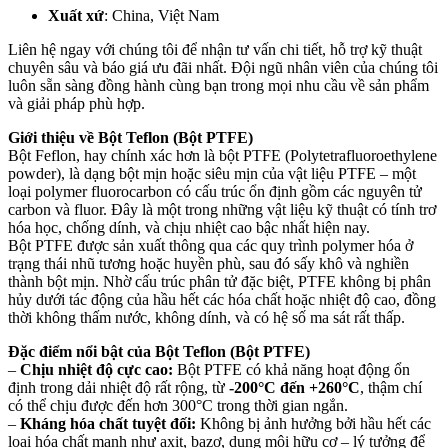
Xuất xứ
:
China, Việt Nam
Liên hệ ngay với chúng tôi để nhận tư vấn chi tiết, hỗ trợ kỹ thuật
chuyên sâu và báo giá ưu đãi nhất. Đội ngũ nhân viên của chúng tôi
luôn sẵn sàng đồng hành cùng bạn trong mọi nhu cầu về sản phẩm
và giải pháp phù hợp.
Giới thiệu về Bột Teflon
(Bột
PTFE)
Bột Feflon
, hay chính xác hơn là
bột PTFE (Polytetrafluoroethylene
powder)
, là dạng bột mịn hoặc siêu mịn của vật liệu PTFE – một
loại polymer fluorocarbon có cấu trúc ổn định gồm các nguyên tử
carbon và fluor
. Đây là một trong những vật liệu kỹ thuật có tính
trơ
hóa học
,
chống dính
, và
chịu nhiệt
cao bậc nhất hiện nay.
Bột PTFE được sản xuất thông qua các quy trình
polymer hóa ở
trạng thái nhũ tương hoặc huyền phù
, sau đó sấy khô và nghiền
thành bột mịn. Nhờ cấu trúc phân tử đặc biệt, PTFE không bị phân
hủy dưới tác động của hầu hết các hóa chất hoặc nhiệt độ cao, đồng
thời không thấm nước, không dính, và có hệ số ma sát rất thấp.
Đặc điểm nổi bật của
Bột Teflon
(Bột
PTFE)
–
Chịu nhiệt độ cực cao:
Bột PTFE có khả năng hoạt động ổn
định trong dải nhiệt độ rất rộng, từ
-200°C đến +260°C
, thậm chí
có thể chịu được đến hơn 300°C trong thời gian ngắn.
–
Kháng hóa chất tuyệt đối:
Không bị ảnh hưởng bởi hầu hết các
loại hóa chất mạnh như axit, bazơ, dung môi hữu cơ – lý tưởng để