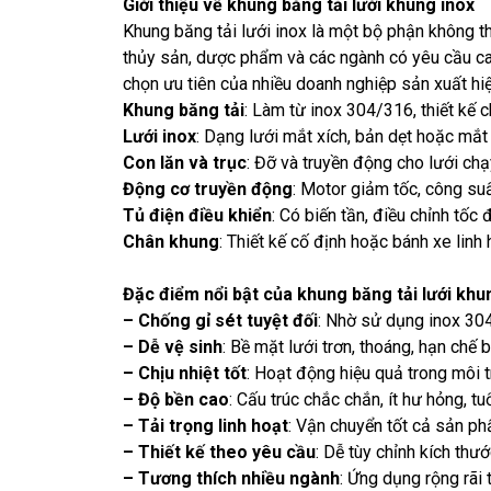
Giới thiệu về khung băng tải lưới khung inox
Khung băng tải lưới inox là một bộ phận không th
thủy sản, dược phẩm và các ngành có yêu cầu cao
chọn ưu tiên của nhiều doanh nghiệp sản xuất hi
Khung băng tải
: Làm từ inox 304/316, thiết kế c
Lưới inox
: Dạng lưới mắt xích, bản dẹt hoặc mắt
Con lăn và trục
: Đỡ và truyền động cho lưới chạ
Động cơ truyền động
: Motor giảm tốc, công suất
Tủ điện điều khiển
: Có biến tần, điều chỉnh tốc
Chân khung
: Thiết kế cố định hoặc bánh xe linh 
Đặc điểm nổi bật của
khung
băng tải lưới khu
– Chống gỉ sét tuyệt đối
: Nhờ sử dụng inox 30
– Dễ vệ sinh
: Bề mặt lưới trơn, thoáng, hạn chế
– Chịu nhiệt tốt
: Hoạt động hiệu quả trong môi 
– Độ bền cao
: Cấu trúc chắc chắn, ít hư hỏng, tu
– Tải trọng linh hoạt
: Vận chuyển tốt cả sản p
– Thiết kế theo yêu cầu
: Dễ tùy chỉnh kích thư
– Tương thích nhiều ngành
: Ứng dụng rộng rãi