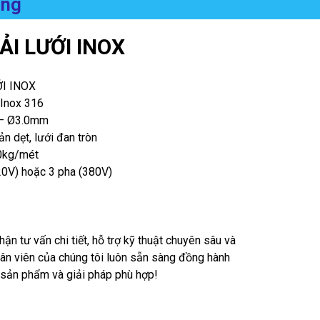
ụng
I LƯỚI INOX
ỚI INOX
 Inox 316
 – Ø3.0mm
ản dẹt, lưới đan tròn
50kg/mét
20V) hoặc 3 pha (380V)
hận tư vấn chi tiết, hỗ trợ kỹ thuật chuyên sâu và
hân viên của chúng tôi luôn sẵn sàng đồng hành
 sản phẩm và giải pháp phù hợp!