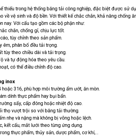
ể thiếu trong hệ thống băng tải công nghiệp, đặc biệt được sử d
 về vệ sinh và độ bền. Với thiết kế chắc chắn, khả năng chống ăn
ện nay. Với cấu tạo gồm các bộ phận như:
hắc chắn, chống gỉ, chịu lực tốt.
 cáo, tùy chỉnh theo sản phẩm.
y êm, phân bố đều tải trọng.
 tùy theo chiều dài và tải trọng.
 độ và tự động hóa theo yêu cầu.
hoạt, có thể điều chỉnh độ cao.
ng inox
4 hoặc 316, phù hợp môi trường ẩm ướt, ăn mòn.
 bám dính thực phẩm hay bụi bẩn.
trường sấy, cấp đông hoặc nhiệt độ cao.
ổi thọ vượt trội so với băng tải thường.
hẩm nhẹ và nặng mà không bị võng hoặc lệch.
ớc, kết cấu, mắt lưới theo từng ứng dụng.
 trong thực phẩm, thủy sản, dược phẩm, cơ khí,…