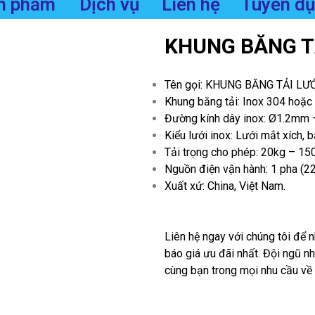
n phẩm
Dịch vụ
Liên hệ
Tuyển d
KHUNG BĂNG TẢ
Tên gọi: KHUNG BĂNG TẢI LƯ
Khung băng tải:
Inox 304 hoặc
Đường kính dây inox: Ø1.2mm
Kiểu lưới inox: Lưới mắt xích, b
Tải trọng cho phép: 20kg – 1
Nguồn điện vận hành: 1 pha (2
Xuất xứ: China, Việt Nam.
Liên hệ ngay với chúng tôi để n
báo giá ưu đãi nhất. Đội ngũ n
cùng bạn trong mọi nhu cầu về