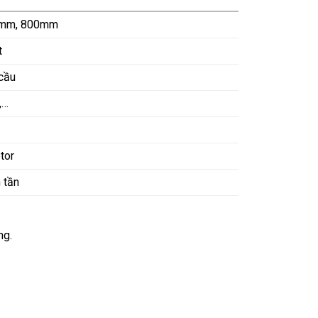
0mm, 800mm
t
 cầu
,…
tor
 tần
ng.