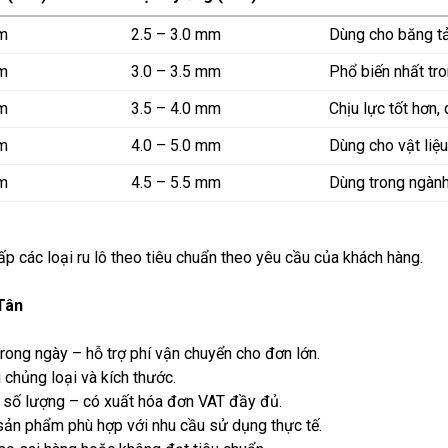
m
2.5 – 3.0 mm
Dùng cho băng tả
m
3.0 – 3.5 mm
Phổ biến nhất tro
m
3.5 – 4.0 mm
Chịu lực tốt hơn,
m
4.0 – 5.0 mm
Dùng cho vật liệu
m
4.5 – 5.5 mm
Dùng trong ngành
ấp các loại ru lô theo tiêu chuẩn theo yêu cầu của khách hàng.
Tân
 trong ngày – hỗ trợ phí vận chuyển cho đơn lớn.
 chủng loại và kích thước.
n số lượng – có xuất hóa đơn VAT đầy đủ.
sản phẩm phù hợp với nhu cầu sử dụng thực tế.