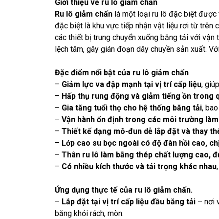
Giới thiệu về ru lô giảm chấn
Ru lô giảm chấn
là một loại ru lô đặc biệt được
đặc biệt là khu vực
tiếp nhận vật liệu rơi từ trên 
các thiết bị trung chuyển xuống băng tải với vận
lệch tâm
, gây gián đoạn dây chuyền sản xuất. Với
Đặc điểm nổi bật của
ru lô giảm chấn
–
Giảm lực va đập mạnh tại vị trí cấp liệu
, giú
–
Hấp thụ rung động và giảm tiếng ồn trong q
–
Gia tăng tuổi thọ cho hệ thống băng tải
, bao
–
Vận hành ổn định trong các môi trường làm
–
Thiết kế dạng mô-đun dễ lắp đặt và thay th
–
Lớp cao su bọc ngoài có độ đàn hồi cao, ch
–
Thân ru lô làm bằng thép chất lượng cao, 
–
Có nhiều kích thước và tải trọng khác nhau
Ứng dụng thực tế của
ru lô giảm chấn.
–
Lắp đặt tại vị trí cấp liệu đầu băng tải
– nơi v
băng khỏi rách, mòn.