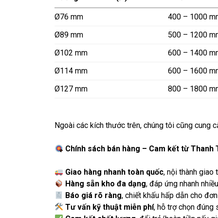
Ø76 mm
400 – 1000 m
Ø89 mm
500 – 1200 m
Ø102 mm
600 – 1400 m
Ø114 mm
600 – 1600 m
Ø127 mm
800 – 1800 m
Ngoài các kích thước trên, chúng tôi cũng cung c
Chính sách bán hàng – Cam kết từ Thanh 
Giao hàng nhanh toàn quốc
, nội thành giao
Hàng sẵn kho đa dạng
, đáp ứng nhanh nhiều
Báo giá rõ ràng
, chiết khấu hấp dẫn cho đơ
Tư vấn kỹ thuật miễn phí
,
hỗ trợ chọn đúng 