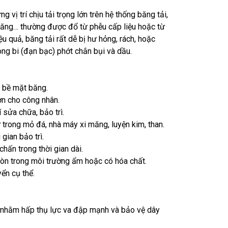
ng vị trí chịu tải trọng lớn trên hệ thống băng tải,
xi măng… thường được đổ từ phễu cấp liệu hoặc từ
ệu quả, băng tải rất dễ bị
hư hỏng
,
rách
, hoặc
vòng bi (đạn bạc) phớt chắn bụi và dầu.
g bề mặt băng.
ơn cho công nhân.
 sửa chữa, bảo trì.
ư trong mỏ đá, nhà máy xi măng, luyện kim, than.
 gian bảo trì.
hấn trong thời gian dài.
òn trong môi trường ẩm hoặc có hóa chất.
yển cụ thể.
ót – nhằm hấp thụ lực va đập mạnh và bảo vệ dây