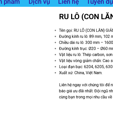
n phẩm
Dịch vụ
Liên hệ
Tuyển d
RU LÔ (CON LĂ
Tên gọi: RU LÔ (CON LĂN) G
Đường kính ru lô: 89 mm, 10
Chiều dài ru lô: 300 mm – 1600
Đường kính trục: Ø20 – Ø60 
Vật liệu ru lô: Thép carbon, sơn
Vật liệu vòng giảm chấn: Cao s
Loại đạn bạc: 6204, 6205, 63
Xuất xứ: China, Việt Nam.
Liên hệ ngay với chúng tôi để n
báo giá ưu đãi nhất. Đội ngũ n
cùng bạn trong mọi nhu cầu về