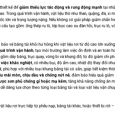
 thiết kế để
giảm thiểu lực tác động và rung động mạnh
tại nhữ
cao
. Trong quá trình vận hành, vật liệu thô như than, quặng, đá, 
 tốc lớn và trọng lượng nặng. Nếu không có giải pháp giảm chấn hi
 cấu tạo gồm: ống thép ru lô, lớp bọc cao su đàn hồi, trục ru lô, 
p bảo vệ băng tải khỏi hư hỏng khi vật liệu rơi từ độ cao lớn xuốn
uá trình vận hành
, tạo môi trường làm việc ổn định và an toàn h
 gồm dây băng, trục quay, vòng bi và khung đỡ, từ đó giảm chi phí
 việc khắc nghiệt
, có nhiều bụi, độ ẩm cao, nhiệt độ thay đổi nh
ế
, phù hợp với nhiều loại khung băng tải có sẵn, giúp tiết kiệm thời
ịu mài mòn, chịu dầu và chống nứt nẻ
, đảm bảo hiệu quả giảm c
được sơn phủ chống gỉ hoặc mạ kẽm
, tăng khả năng chống ăn m
, dễ dàng lựa chọn theo từng loại băng tải và loại vật liệu vận chu
ật liệu rơi trực tiếp từ phễu nạp, băng tải khác, hoặc thiết bị r