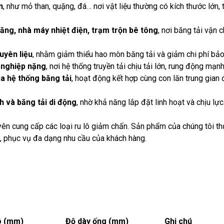
n
, như mỏ than, quặng, đá… nơi vật liệu thường có kích thước lớn
ăng, nhà máy nhiệt điện, trạm trộn bê tông
, nơi băng tải vận c
uyên liệu
, nhằm giảm thiểu hao mòn băng tải và giảm chi phí bảo tr
 nghiệp nặng
, nơi hệ thống truyền tải chịu tải lớn, rung động mạn
a hệ thống băng tải
, hoạt động kết hợp cùng con lăn trung gian đ
h và băng tải di động
, nhờ khả năng lắp đặt linh hoạt và chịu lực 
ên cung cấp các loại ru lô giảm chấn. Sản phẩm của chúng tôi 
u, phục vụ đa dạng nhu cầu của khách hàng.
lô (mm)
Độ dày ống (mm)
Ghi chú