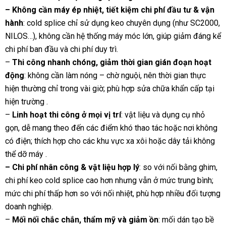
– Không cần máy ép nhiệt, tiết kiệm chi phí đầu tư & vận
hành
: cold splice chỉ sử dụng keo chuyên dụng (như SC2000,
NILOS…), không cần hệ thống máy móc lớn, giúp giảm đáng kể
chi phí ban đầu và chi phí duy trì.
–
Thi công nhanh chóng, giảm thời gian gián đoạn hoạt
động
: không cần làm nóng – chờ nguội, nên thời gian thực
hiện thường chỉ trong vài giờ; phù hợp sửa chữa khẩn cấp tại
hiện trường
.
–
Linh hoạt thi công ở mọi vị trí
: vật liệu và dụng cụ nhỏ
gọn, dễ mang theo đến các điểm khó thao tác hoặc nơi không
có điện; thích hợp cho các khu vực xa xôi hoặc dây tải không
thể dỡ máy
.
– Chi phí nhân công & vật liệu hợp lý
: so với nối bằng ghim,
chi phí keo cold splice cao hơn nhưng vẫn ở mức trung bình;
mức chi phí thấp hơn so với nối nhiệt, phù hợp nhiều đối tượng
doanh nghiệp.
–
Mối nối chắc chắn, thẩm mỹ và giảm ồn
: mối dán tạo bề