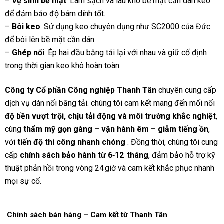
–
Vệ sinh bề mặt
:
Làm sạch và lau khô bề mặt cần dán keo
để đảm bảo độ bám dính tốt.
–
Bôi keo
:
Sử dụng keo chuyên dụng như SC2000 của Đức
để bôi lên bề mặt cần dán.
–
Ghép nối
:
Ép hai đầu băng tải lại với nhau và giữ cố định
trong thời gian keo khô hoàn toàn.
Công ty Cổ phần Công nghiệp Thanh Tân
chuyên cung cấp
dịch vụ dán nối băng tải.
chúng tôi cam kết mang đến mối nối
độ bền vượt trội,
chịu tải động và môi trường khắc nghiệt
,
cùng
thẩm mỹ gọn gàng – vận hành êm – giảm tiếng ồn
,
với
tiến độ thi công nhanh chóng
. Đồng thời, chúng tôi cung
cấp
chính sách bảo hành từ 6‑12 tháng
, đảm bảo hỗ trợ kỹ
thuật phản hồi trong vòng 24 giờ và cam kết khắc phục nhanh
mọi sự cố.
Chính sách bán hàng – Cam kết từ Thanh Tân