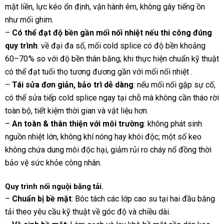
mặt liền, lực kéo ổn định, vận hành êm, không gây tiếng ồn
như mối ghim.
–
Có thể đạt độ bền gần mối nối nhiệt nếu thi công đúng
quy trình
: về đại đa số, mối cold splice có độ bền khoảng
60–70 % so với độ bền thân băng; khi thực hiện chuẩn kỹ thuật
có thể đạt tuổi thọ tương đương gần với mối nối nhiệt
.
–
Tái sửa đơn giản, bảo trì dễ dàng
: nếu mối nối gặp sự cố,
có thể sửa tiếp cold splice ngay tại chỗ mà không cần tháo rời
toàn bộ, tiết kiệm thời gian và vật liệu hơn.
–
An toàn & thân thiện với môi trường
: không phát sinh
nguồn nhiệt lớn, không khí nóng hay khói độc; một số keo
không chứa dung môi độc hại, giảm rủi ro cháy nổ đồng thời
bảo vệ sức khỏe công nhân.
Quy trình
nối nguội băng tải.
–
Chuẩn bị bề mặt
:
Bóc tách các lớp cao su tại hai đầu băng
tải theo yêu cầu kỹ thuật về góc độ và chiều dài.