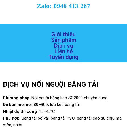
Zalo: 0946 413 267
Giới thiệu
Sản phẩm
Dịch vụ
Liên hệ
Tuyển dụng
DỊCH VỤ NỐI NGUỘI BĂNG TẢI
Phương pháp
:
Nối nguội bằng keo SC2000 chuyên dụng
Độ bền mối nối
:
80–90 % lực kéo băng tải
Nhiệt độ thi công
:
15–45°C
Phù hợp
:
Băng tải bố vải, băng tải PVC, băng tải cao su chịu mài
mòn, nhiệt