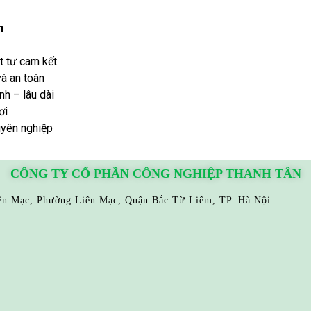
n
t tư cam kết
à an toàn
h – lâu dài
ơi
uyên nghiệp
CÔNG TY CỔ PHẦN CÔNG NGHIỆP THANH TÂN
iên Mạc, Phường Liên Mạc, Quận Bắc Từ Liêm, TP. Hà Nội