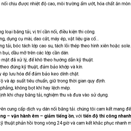
 nối chịu được nhiệt độ cao, môi trường ẩm ướt, hóa chất ăn mòn
g loại băng tải, vị trí cần nối, điều kiện thi công.
g, dụng cụ mài, dao cắt, máy ép, vật liệu gia cố…
ng tải, bóc tách lớp cao su, tách lõi thép theo hình xiên hoặc sole.
n bụi, dầu mỡ trên các lớp cần dán.
ề mặt đã xử lý, để khô theo hướng dẫn kỹ thuật.
 theo đúng kỹ thuật, đảm bảo khớp và kín.
y ép lưu hóa để đảm bảo keo dính chặt.
độ và áp suất tiêu chuẩn, giữ trong thời gian quy định.
 phẳng, không bọt khí hay lệch mép.
định khi chạy băng tải, nghiệm thu và đưa vào sử dụng.
ên cung cấp dịch vụ dán nối băng tải.
chúng tôi cam kết mang đ
ng – vận hành êm – giảm tiếng ồn
, với
tiến độ thi công nha
kỹ thuật phản hồi trong vòng 24 giờ và cam kết khắc phục nhanh m