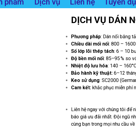
n phẩm
Dịch vụ
Liên hệ
Tuyển d
DỊCH VỤ DÁN N
Phương pháp
: Dán nối băng tả
Chiều dài mối nối
: 800 – 1600
Số lớp lõi thép tách
: 6 – 10 b
Độ bền mối nối
: 85–95 % so vớ
Nhiệt độ lưu hóa
: 140 – 160°
Bảo hành kỹ thuật:
6–12 tháng
Keo sử dụng
: SC2000 (Germany
Cam kết:
khắc phục miễn phí nế
Liên hệ ngay với chúng tôi để n
báo giá ưu đãi nhất. Đội ngũ n
cùng bạn trong mọi nhu cầu về