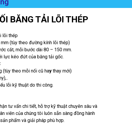
ụng
ỐI BĂNG TẢI LÕI THÉP
i lõi thép
 mm (tùy theo đường kính lõi thép)
ước cắt, mỗi bước dài 80 – 150 mm.
i lực kéo đứt của băng tải gốc.
C
 (tùy theo mỗi nối cũ ha
y
thay mới)
),..
u lỗi kỹ thuật do thi công.
hận tư vấn chi tiết, hỗ trợ kỹ thuật chuyên sâu và
hân viên của chúng tôi luôn sẵn sàng đồng hành
 sản phẩm và giải pháp phù hợp.