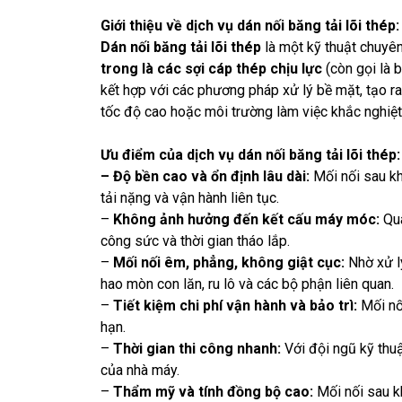
Giới thiệu về dịch vụ dán nối băng tải lõi thép:
Dán nối băng tải lõi thép
là một kỹ thuật chuyê
trong là các sợi cáp thép chịu lực
(còn gọi là 
kết hợp với các phương pháp xử lý bề mặt, tạo ra
tốc độ cao hoặc môi trường làm việc khắc nghiệt
Ưu điểm của
dịch vụ dán nối băng tải lõi thép:
– Độ bền cao và ổn định lâu dài:
Mối nối sau k
tải nặng và vận hành liên tục.
–
Không ảnh hưởng đến kết cấu máy móc:
Quá
công sức và thời gian tháo lắp.
–
Mối nối êm, phẳng, không giật cục:
Nhờ xử l
hao mòn con lăn, ru lô và các bộ phận liên quan.
–
Tiết kiệm chi phí vận hành và bảo trì:
Mối nố
hạn.
–
Thời gian thi công nhanh:
Với đội ngũ kỹ thuậ
của nhà máy.
–
Thẩm mỹ và tính đồng bộ cao:
Mối nối sau k