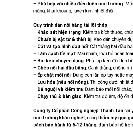
–
Phù hợp với nhiều điều kiện môi trường:
Mối
măng, khai khoáng, luyện kim, nhiệt điện…
Quy trình
dán nối băng tải lõi thép
– Khảo sát hiện trạng
: Kiểm tra kích thước, chủn
–
Chuẩn bị vật tư & thiết bị
: Keo dán chuyên dụn
–
Cắt và tạo hình đầu nối
: Cắt thẳng hai đầu bă
–
Làm sạch bề mặt
: Mài nhám, loại bỏ hoàn toà
–
Bôi keo chuyên dụng
: Phủ lớp keo đều lên b
–
Ghép nối hai đầu băng
: Canh thẳng, chồng mí
–
Ép chặt mối nối
: Dùng con lăn ép tay hoặc má
–
Lưu hóa (nếu nối nóng)
: Thi công dưới nhiệt 
–
Để nguội và kiểm tra
: Đảm bảo mối nối chắc,
–
Chạy thử & bàn giao
: Kiểm tra độ êm, độ ổn 
Công ty Cổ phần Công nghiệp Thanh Tân
chuy
môi trường khắc nghiệt
, cùng
thẩm mỹ gọn gà
sách bảo hành từ 6‑12 tháng
, đảm bảo hỗ trợ 