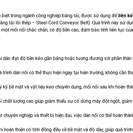
n biệt trong ngành công nghiệp băng tải, được sử dụng để
liên k
băng tải lõi thép – Steel Cord Conveyor Belt). Quá trình này sử d
 một mối nối chắc chắn, có độ bền cao, đảm bảo tính liên tục của 
.
hi dán đạt độ bền kéo gần bằng hoặc tương đương với phần thân bă
 trình dán nối có thể thực hiện ngay tại hiện trường, không cần thá
ý kỹ bề mặt và vật liệu keo chuyên dụng, mối nối sau khi hoàn th
i chất lượng cao giúp giảm thiểu sự cố dừng máy đột ngột, giảm c
t chuyên nghiệp và thiết bị hiện đại, việc dán nối có thể hoàn thà
hi hoàn thiện có tính đồng đều về bề mặt và độ dày, giúp quá trình