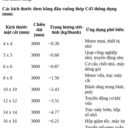
Các kích thước
then bằng đầu vuông
thép C45
thông dụng
(mm)
Chiều
Kích thước
Trọng lượng ước
dài
Ứng dụng phổ biến
mặt cắt (mm)
tính (kg/thanh)
(mm)
Motor mini, thiết bị
4 x 4
3000
~0.39
nhỏ
Quạt công nghiệp
5 x 5
3000
~0.60
nhỏ, truyền động nhẹ
Cơ cấu chốt nhỏ, máy
6 x 6
3000
~0.87
đóng gói
Motor vừa, trục máy
8 x 8
3000
~1.56
cắt
Bánh răng trung bình,
10 x 10
3000
~2.43
puly
Truyền động cơ khí
12 x 12
3000
~3.51
vừa
Trục máy bơm, hộp
14 x 14
3000
~4.77
số nhỏ
16 x 16
3000
~6.21
Hộp giảm tốc, máy ép
Truyền mô-men xoắn