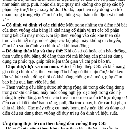
như bánh răng, puli, hoặc đĩa trục quay mà không cho phép các bộ
phận này trượt hoặc xoay tự do. Do đó, loại then này đóng vai trò
quan trọng trong việc đảm bảo hệ thống vận hành ổn định và chính
xác.
–
Cố định và định vị các chi tiết
:
Một trong những ưu điểm nổi bật
của then vuông đầu bằng là khả năng
cố định vị trí
các bộ phận
trong kết cấu máy móc. Khi lắp then vuông vào các khe then của
trục và chi tiết máy, nó sẽ giúp các bộ phận này không di chuyển,
đảm bảo sự ổn định và chính xác khi hoạt động.
–
Dễ dàng tháo lắp và thay thế
:
Khi có sự cố hoặc cần bảo dưỡng,
then vuông đầu bằng dễ dàng tháo rời mà không cần phải sử dụng
dụng cụ phức tạp, giúp tiết kiệm thời gian và chi phí bảo trì.
–
Chịu được lực và mài mòn
:
Với chất liệu thép C45 và khả năng
gia công chính xác, then vuông đầu bằng có thể chịu được lực kéo
lớn và lực xoắn, đồng thời có khả năng chống mài mòn, giúp đảm
bảo hiệu quả làm việc lâu dài.
–
Then vuông đầu bằng được sử dụng rộng rãi trong các ứ
ng dụng
trong cơ khí chế tạo,
máy móc công nghiệp
đặc biệt trong các hệ
thống truyền động, nơi yêu cầu truyền mô-men xoắn từ trục động cơ
đến các chi tiết như bánh răng, puli, đĩa trục quay, hoặc các bộ phận
chịu tải khác. Các máy công cụ, máy bơm, máy nén khí và động cơ
điện đều sử dụng then vuông để duy trì sự ổn định và hiệu suất.
Ứng dụng thực tế của
then bằng đầu vuông
thép C45
– Dùng để
gia công then khóa trục
theo kích thước yêu cầu từ