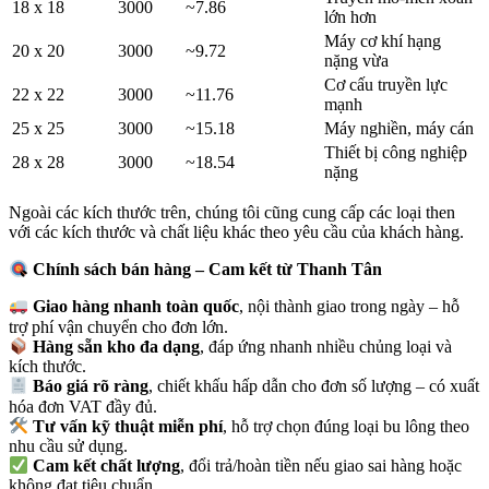
18 x 18
3000
~7.86
lớn hơn
Máy cơ khí hạng
20 x 20
3000
~9.72
nặng vừa
Cơ cấu truyền lực
22 x 22
3000
~11.76
mạnh
25 x 25
3000
~15.18
Máy nghiền, máy cán
Thiết bị công nghiệp
28 x 28
3000
~18.54
nặng
Ngoài các kích thước trên, chúng tôi cũng cung cấp các loại then
với các kích thước và chất liệu khác theo yêu cầu của khách hàng.
Chính sách bá
n hàng – Cam kết từ Thanh Tân
Giao hàng nhanh toàn quốc
, nội thành giao trong ngày – hỗ
trợ phí vận chuyển cho đơn lớn.
Hàng sẵn kho đa dạng
, đáp ứng nhanh nhiều chủng loại và
kích thước.
Báo giá rõ ràng
, chiết khấu hấp dẫn cho đơn số lượng – có xuất
hóa đơn VAT đầy đủ.
Tư vấn kỹ thuật miễn phí
, hỗ trợ chọn đúng loại bu lông theo
nhu cầu sử dụng.
Cam kết chất lượng
, đổi trả/hoàn tiền nếu giao sai hàng hoặc
không đạt tiêu chuẩn.