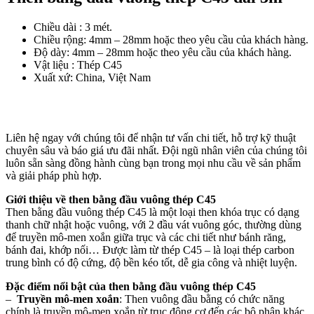
Chiều dài : 3 mét.
Chiều rộng: 4mm – 28mm hoặc theo yêu cầu của khách hàng.
Độ dày:
4mm – 28mm hoặc theo yêu cầu của khách hàng.
Vật liệu : Thép C45
Xuất xứ: China, Việt Nam
Liên hệ ngay với chúng tôi để nhận tư vấn chi tiết, hỗ trợ kỹ thuật
chuyên sâu và báo giá ưu đãi nhất. Đội ngũ nhân viên của chúng tôi
luôn sẵn sàng đồng hành cùng bạn trong mọi nhu cầu về sản phẩm
và giải pháp phù hợp.
Giới thiệu về then bằng đầu vuông thép C45
Then bằng đầu vuông thép C45 là một loại
then khóa trục
có dạng
thanh chữ nhật hoặc vuông
, với
2 đầu vát vuông góc
, thường dùng
để
truyền mô-men xoắn
giữa trục và các chi tiết như bánh răng,
bánh đai, khớp nối… Được làm từ
thép C45
– là loại thép carbon
trung bình có độ cứng, độ bền kéo tốt, dễ gia công và nhiệt luyện.
Đặc điểm nổi bật của
then bằng đầu vuông
thép C45
–
Truyền mô-men xoắn
:
Then vuông đầu bằng có chức năng
chính là truyền mô-men xoắn từ trục động cơ đến các bộ phận khác