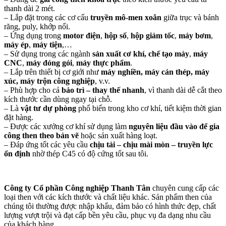
thanh dài 2 mét.
– Lắp đặt trong các cơ cấu
truyền mô-men xoắn
giữa trục và bánh
răng, puly, khớp nối.
– Ứng dụng trong
motor điện
,
hộp số
,
hộp giảm tốc
,
máy bơm
,
máy ép
,
máy tiện
,…
– Sử dụng trong các ngành
sản xuất cơ khí, chế tạo máy
,
máy
CNC
,
máy đóng gói
,
máy thực phẩm
.
– Lắp trên thiết bị cơ giới như
máy nghiền, máy cán thép, máy
xúc, máy trộn công nghiệp
, v.v.
– Phù hợp cho cả
bảo trì – thay thế nhanh
, vì thanh dài dễ cắt theo
kích thước cần dùng ngay tại chỗ.
– Là
vật tư dự phòng
phổ biến trong kho cơ khí, tiết kiệm thời gian
đặt hàng.
– Được các xưởng cơ khí sử dụng làm
nguyên liệu đầu vào để gia
công then theo bản vẽ
hoặc sản xuất hàng loạt.
– Đáp ứng tốt các yêu cầu
chịu tải – chịu mài mòn – truyền lực
ổn định
nhờ thép C45 có độ cứng tốt sau tôi.
Công ty Cổ phần Công nghiệp Thanh Tân
chuyên cung cấp các
loại then với các kích thước và chất liệu khác. Sản phẩm then của
chúng tôi thường được nhập khẩu, đảm bảo có hình thức đẹp, chất
lượng vượt trội và đạt cấp bền yêu cầu, phục vụ đa dạng nhu cầu
của khách hàng.